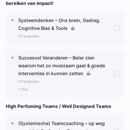
bereiken van impact!
Systeemdenken – Ons brein, Gedrag,
Cognitive Bias & Tools
6 Paragrafen
Hoofdstuk Content
0% Complete
0/6 Steps
Succesvol Veranderen – Beter zien
waarom het zo moeizaam gaat & goede
Gedrag – Invloed binnen systeem en ons brein
interventies in kunnen zetten
6 Paragrafen
Fast versus Slow thinking
1 Quiz
Cognitive Bias
High Perfoming Teams / Well Designed Teams
Hoofdstuk Content
0% Complete
0/6 Steps
De Basics van Systeemdenken
Cultuurverandering of systemische verandering?
(Systemische) Teamcoaching – op weg
Het verschil tussen een implementatie en transitie